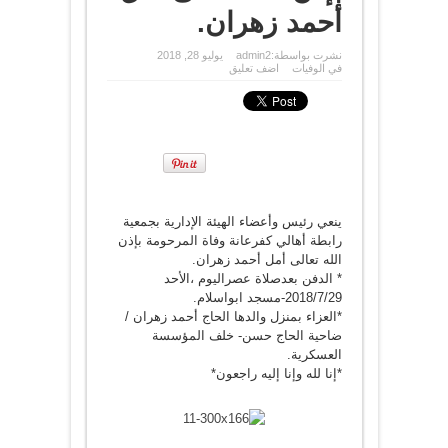
أحمد زهران.
نشرت بواسطة:
admin2
يوليو 28, 2018
في
الوفيات
اضف تعليق
ينعي رئيس وأعضاء الهيئة الإدارية بجمعية
رابطة أهالي كفرعانة وفاة المرحومة بإذن
الله تعالى أمل أحمد زهران.
* الدفن بعدصلاة عصراليوم ،الأحد
2018/7/29-مسجد ابواسلام.
*العزاء بمنزل والدها الحاج أحمد زهران /
ضاحية الحاج حسن- خلف المؤسسة
العسكرية.
*إنا لله وإنا إليه راجعون*