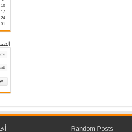
10
17
24
31
التس
Random Posts
أخب