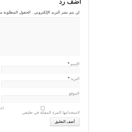
اضف رد
مسابقة القران الكريم الرمضانية
لن يتم نشر البريد الإلكتروني . الحقول المطلوبة مش
اللجنة الثقافية – هاشتاجات كفرع
مسابقة كفرعانة الخامسة للقرآن
الإسم
*
البريد
*
الموقع
احف
لاستخدامها المرة المقبلة في تعليقي.