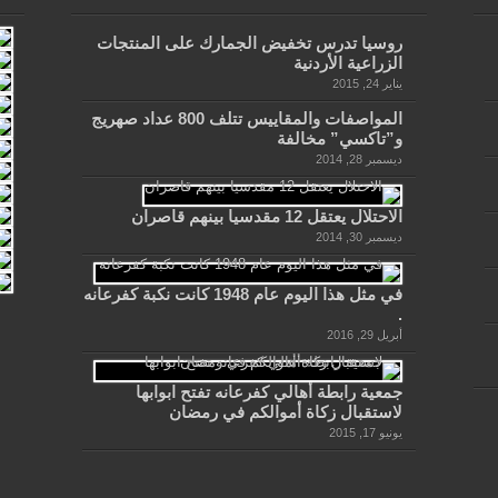
روسيا تدرس تخفيض الجمارك على المنتجات
الزراعية الأردنية
يناير 24, 2015
المواصفات والمقاييس تتلف 800 عداد صهريج
و”تاكسي” مخالفة
ديسمبر 28, 2014
الاحتلال يعتقل 12 مقدسيا بينهم قاصران
ديسمبر 30, 2014
في مثل هذا اليوم عام 1948 كانت نكبة كفرعانه
.
أبريل 29, 2016
جمعية رابطة أهالي كفرعانه تفتح ابوابها
لاستقبال زكاة أموالكم في رمضان
يونيو 17, 2015