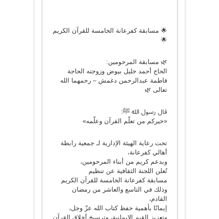
🌟 مسابقة كفرعانة الخامسة للقرآن الكريم
🌟
🌿 مسابقة المرحومين:
الحاج أحمد خليل بيوض وزوجته الحاجة
فاطمة عبدالرحمن دغمش – رحمهما الله
تعالى 🌿
قال رسول الله ﷺ:
«خيركم من تعلّم القرآن وعلّمه»
تحت رعاية الهيئة الإدارية لـ جمعية رابطة
أهالي كفرعانة،
وبدعم كريم من أبناء المرحومين،
تُعلن اللجنة الثقافية عن تنظيم
مسابقة كفرعانة الخامسة للقرآن الكريم
وذلك في التاسع والعاشر من رمضان
القادم،
إيمانًا بأهمية حفظ كتاب الله عزّ وجل،
وتعزيز القيم الإيمانية، وترسيخ أخلاق القرآن