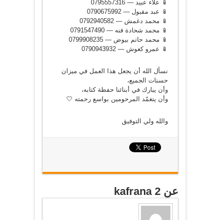
📱 علاء عبيد — 0795557316
📱 عبد مقبول — 0790675992
📱 محمد دغمش — 0792940582
📱 محمد شحادة فنه — 0791547490
📱 محمد حاتم بيوض — 0799908235
📱 عمرو كعوش — 0790943932
نسأل الله أن يجعل هذا العمل في ميزان
حسنات الجميع،
وأن يبارك في أبنائنا حفظة كتابه،
وأن يتغمّد المرحومين بواسع رحمته 🤍
والله ولي التوفيق
عن kafrana 2