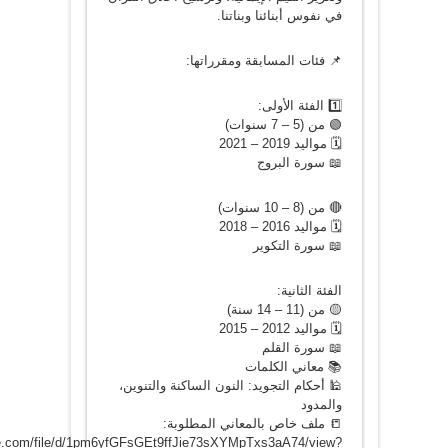
في نفوس أبنائنا وبناتنا.
📌 فئات المسابقة ومقرراتها:
1️⃣ الفئة الأولى:
🟢 من (5 – 7 سنوات)
🗓️ مواليد 2019 – 2021
📖 سورة البروج
🔴 من (8 – 10 سنوات)
🗓️ مواليد 2016 – 2018
📖 سورة التكوير
الفئة الثانية:
🟡 من (11 – 14 سنة)
🗓️ مواليد 2012 – 2015
📖 سورة القلم
📚 معاني الكلمات
🕌 أحكام التجويد: النون الساكنة والتنوين،
والمدود
📒 ملف خاص بالمعاني المطلوبة:
gle.com/file/d/1pm6yfGFsGEt9ffJie73sXYMpTxs3aA74/view?