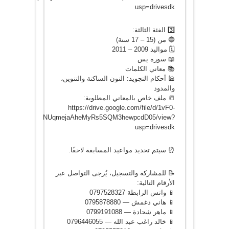
usp=drivesdk
3️⃣ الفئة الثالثة:
🔵 من (15 – 17 سنة)
🗓️ مواليد 2009 – 2011
📖 سورة يس
📚 معاني الكلمات
🕌 أحكام التجويد: النون الساكنة والتنوين،
والمدود
📒 ملف خاص بالمعاني المطلوبة:
https://drive.google.com/file/d/1vF0-
NUqmejaAheMyRs5SQM3hewpcdD05/view?
usp=drivesdk
⏰ سيتم تحديد مواعيد المسابقة لاحقًا.
📝 للمشاركة والتسجيل، يُرجى التواصل عبر
الأرقام التالية:
📱 واتس الرابطة 0797528327
📱 هاني دغمش — 0795878880
📱 ماهر شحادة — 0799191088
📱 خالد راغب عبد الله — 0796446055