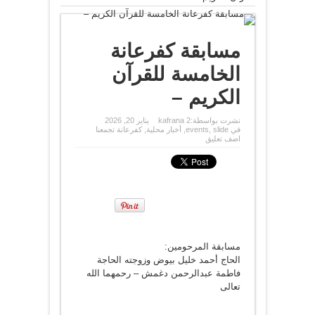
مسابقة كفرعانة
الخامسة للقرآن
الكريم –
نشرت بواسطة:
kafrana 2
يناير 20, 2026
في
slide
,
events
,
أخبار محلية
,
كفرعانة تجمعنا
اضف تعليق
مسابقة المرحومين:
الحاج أحمد خليل بيوض وزوجته الحاجة
فاطمة عبدالرحمن دغمش – رحمهما الله
تعالى