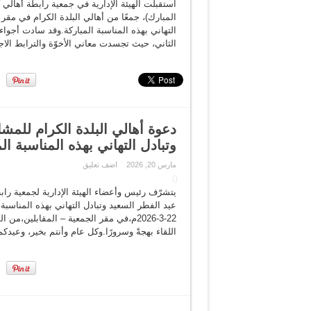
مسابقة القران الكريم الرمضانية
المبارك)، جمعًا من أهالي البلدة الكرام في مقر 
التهاني بهذه المناسبة المباركة.وقد سادت أجواء م
اللجنة الثقافية – هاشتاجات كفرع
الثاني، حيث تجسدت معاني الأخوّة والترابط الا
مسابقة كفرعانة الخامسة للقرآن
وتبادل التهاني بهذه المناسبة ال
مارس 20, 2026
اضف تعليق
يتشرّف رئيس وأعضاء الهيئة الإدارية لجمعية راب
عيد الفطر السعيد وتبادل التهاني بهذه المناسبة 
22-3-2026م،في مقر الجمعية – المقابلين
اللقاء بهجةً وسرورًا.وكل عام وأنتم بخير، وعيدك