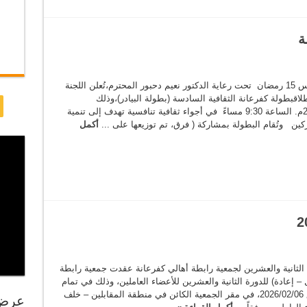
ة
بطولة كفرعانة الثقافية السادسة تنطلق الخميس 15 رمضان تحت رعاية الدكتور نعيم دحبور المحترم،تُعلن اللجنة
اقبطولة كفرعانة الثقافية السادسة (بطولة البيادر)،وذلك
يوم:- الخميس 15 رمضان الموافق 5 – 3 – 2026م. الساعة 9:30 مساءً في أجواء ثقافية تنافسية تهدف إلى تنمية
ركين وتُقام البطولة بمشاركة ( فرق، تم توزيعها على ...
أكمل
ورة الثانية والعشرين لجمعية رابطة أهالي كفرعانة عقدت جمعية رابطة
ل – إعادة) للدورة الثانية والعشرين للأعضاء العاملين، وذلك في تمام
الساعة الثالثة من بعد ظهر يوم الجمعة الموافق 2026/02/06، في مقر الجمعية الكائن في منطقة المقابلين – خلف
عرض 