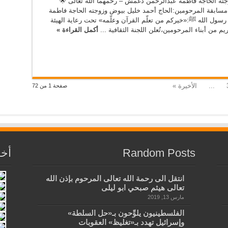
ته الحاجة فاطمة عبدالرحمن دغمش – رحمهما الله تعالى 🌟
 مسابقة المرحومين:الحاج أحمد خليل بيوض وزوجته الحاجة فاطمة
سول الله ﷺ:«خيركم من تعلّم القرآن وعلّمه» تحت رعاية الهيئة
م من أبناء المرحومين،تُعلن اللجنة الثقافية ...
أكمل القراءة »
...
الأخيرة »
صفحة 1 من 72
Random Posts
أخب
انتقل الى رحمة الله تعالى المرحوم بإذن الله
تعالى هيثم صبحي ابو ليلى
مارس 13, 2019
الفلسطينيون يلوِّحون بـ«حل السلطة»
وإسرائيل تهدد بـ«تغليظ» العقوبات