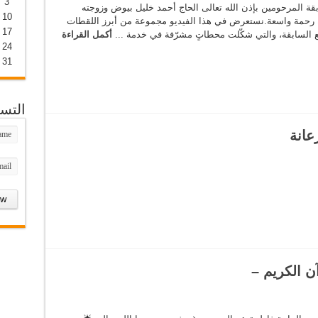
3
قة المرحومين بإذن الله تعالى الحاج أحمد خليل بيوض وزوجته
10
 رحمة واسعة.نستعرض في هذا الفيديو مجموعة من أبرز اللقطات
17
بع السابقة، والتي شكّلت محطاتٍ مشرّفة في خدمة ...
أكمل القراءة
24
31
التس
عانة
ن الكريم –