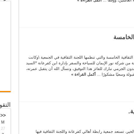
لعاملين، ووفقاً ...
أكمل القراءة »
الخامسة
2026/1 مسابقة القدس الثقافية الخامسة والتي تنظمها اللجنة الثقافية في الجمعية \وكانت
 من شركة نور الإيمان للسياحة والسفر بإدارة ابن كفرعانة *السيد
خلدون الجرمي نبارك للفائز هذا التوفيق، ونسأل الله أن يتقبل عمرته،
بولة وسعيًا مشكورًا ...
أكمل القراءة »
التقو
ة.
<<
M
27
ير، تستعد جمعية رابطة أهالي كفرعانة واللجنة الثقافية فيها