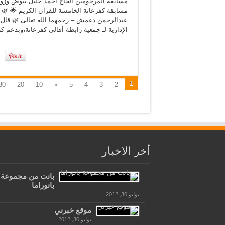
مسابقة المرحومين:الحاج أحمد خليل بيوض وزوج
مسابقة كفرعانة الخامسة للقرآن الكريم 🌟 🌿
عبدالرحمن دغمش – رحمهما الله تعالى 🌿 قال ر
الإدارية لـ جمعية رابطة أهالي كفرعانة،وبدعم كري
1
30
20
10
»
5
4
3
2
أخر الاخبار
بانت من مجموعة
بانوراما
يوليو 30, 2012
موقع خبرني
يوليو 30, 2012