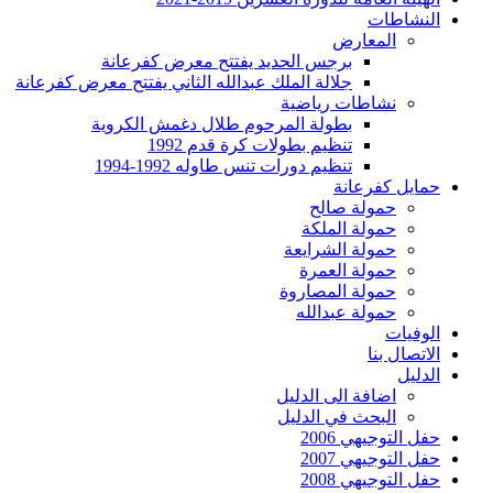
النشاطات
المعارض
برجس الحديد يفتتح معرض كفرعانة
جلالة الملك عبدالله الثاني يفتتح معرض كفرعانة
نشاطات رياضية
بطولة المرحوم طلال دغمش الكروية
تنظيم بطولات كرة قدم 1992
تنظيم دورات تنس طاوله 1992-1994
حمايل كفرعانة
حمولة صالح
حمولة الملكة
حمولة الشرايعة
حمولة العمرة
حمولة المصاروة
حمولة عبدالله
الوفيات
الاتصال بنا
الدليل
اضافة الى الدليل
البحث في الدليل
حفل التوجيهي 2006
حفل التوجيهي 2007
حفل التوجيهي 2008