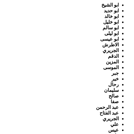
ابو الشيخ
ابو حديد
ابو خالد
ابو خليل
ابو سالم
ابو ليلى
ابو عيسى
الاطرش
الجريري
الدقم
المزين
الموسى
جبر
خير
رحال
سليمان
صالح
صفا
عبد الرحمن
عبد الفتاح
الجريري
علي
عيس