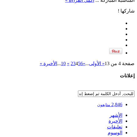
المناسبة المباركة ...
أكمل القراءة »
شاركها !
صفحة 4 من 13
« الأولى
...
«
6
5
4
3
2
»
10
...
الأخيرة »
إعلانات
2,846
متابعون
الأشهر
الأخيرة
تعليقات
الوسوم