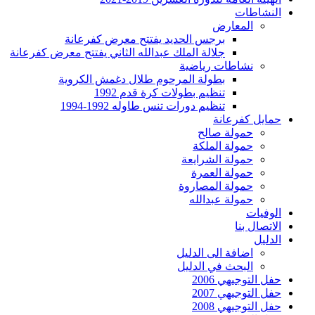
النشاطات
المعارض
برجس الحديد يفتتح معرض كفرعانة
جلالة الملك عبدالله الثاني يفتتح معرض كفرعانة
نشاطات رياضية
بطولة المرحوم طلال دغمش الكروية
تنظيم بطولات كرة قدم 1992
تنظيم دورات تنس طاوله 1992-1994
حمايل كفرعانة
حمولة صالح
حمولة الملكة
حمولة الشرايعة
حمولة العمرة
حمولة المصاروة
حمولة عبدالله
الوفيات
الاتصال بنا
الدليل
اضافة الى الدليل
البحث في الدليل
حفل التوجيهي 2006
حفل التوجيهي 2007
حفل التوجيهي 2008