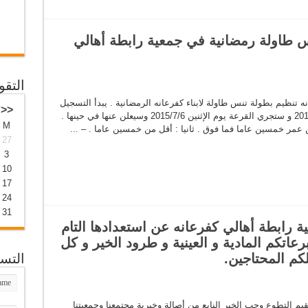
نس طاولة رمضانية في جمعية رابطة أهالي
التقو
ه تنظيم بطولة تنس طاولة لابناء كفرعانه الرمضانية . يبدأ التسجيل
<<
من تاريخ نشر الاعلان الى نهاية يوم الآحد 2015/7/5 و ستجري القرعة يوم الإثنين 2015/7/6 وسيعلن عنها في حينها .
M
ن عمر خمسين عاما فما فوق . ثانيا : أقل من خمسين عاما . – ...
27
3
10
17
24
31
ية رابطة أهالي كفرعانه عن استعدادها التام
عاتكم المادية و العينية و طرود الخير و كل
لكم المحتاجين.
التس
قيم التطوع وحب الخير النابع من أصالة وخيرية مجتمعنا وجمعيتنا