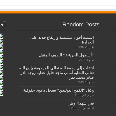
Random Posts
أخب
السبت أجواء مشمسة وارتفاع جديد على
الحرارة
يناير 23, 2015
“أسطول الحرية 3” الصيف المقبل
مايو 1, 2015
انتقلت إلى رحمة الله تعالى المرحومة بإذن الله
تعالى الشابة أماني ماجد خليل عطية زوجة نادر
صابر محمد نمر .
مايو 13, 2019
وكيل “القمح البولندي” يسجل دعوى حقوقية
مارس 20, 2015
نعي شهداء وطن
أغسطس 12, 2018