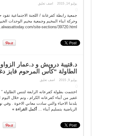
يوليو 14, 2015
اضف تعليق
جمعية رابطة كفرعانة / اللجنة الاجتماعية تقود
وحركة ابناء المخيم وجمعية مخيم الوحدات الخير
an.alwasattoday.com/site-sections/39720.html
د.قتيبة درويش و د.عمار الزوا
الطاولة “كأس المرحوم فايز 
يوليو 9, 2015
اضف تعليق
غفير من أبناء كفرعانه الكرام ، وتم خلال اليوم
بلدتنا الاحباء والتي سادت معاني الاخوة . وفي نه
الرياضية بتسليم أبناء ...
أكمل القراءة »