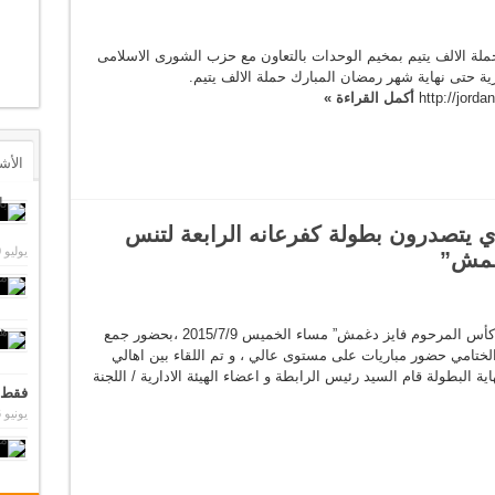
 حملة الالف يتيم بمخيم الوحدات بالتعاون مع حزب الشورى الاسلامى
ية حتى نهاية شهر رمضان المبارك حملة الالف يتيم.
http://jord
أكمل القراءة »
الأش
وي يتصدرون بطولة كفرعانه الرابعة لتنس
يوليو 30, 2012
دغمش”
اختتمت بطولة كفرعانه الرابعة لتنس الطاولة ” كأس المرحوم فايز دغمش” مساء الخميس 2015/7/9 ،بحضور جمع
 الختامي حضور مباريات على مستوى عالي ، و تم اللقاء بين اهالي
اية البطولة قام السيد رئيس الرابطة و اعضاء الهيئة الادارية / اللجنة
فقط 
يونيو 16, 2014