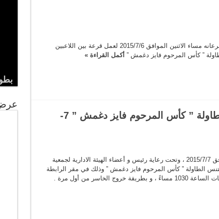
اجتمعت اللجنة الرياضية بجمعية رابطة أهالي كفرعانه مساء الاثنين الموافق 2015/7/6 لعمل قرعة بين اللاعبين
طاولة ” كأس المرحوم فايز دغمش ”
أكمل القراءة »
بطول
عرض 
بطولة كفرعانه الرابعة لتنس الطاولة ” كأس المرحوم فايز دغمش ” 7-
بعون من الله تعالى ، تنطلق اليوم الثلاثاء الموافق 2015/7/7 ، وتحت رعاية رئيس و أعضاء الهيئة الادارية لجمعية
 لتنس الطاولة ” كأس المرحوم فايز دغمش ” وذلك في مقر الرابطة
بالمقابلين حسب الجداول المرفقة و تبدأ المباريات الساعة 1030 مساءً ، و بطريقة خروج الخاسر من أول مرة .