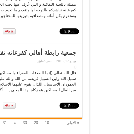
ممثلة باللجنة الثقافية و التي عُرف عنها بحب ا
كفرعانه تناشدكم بالتوجه لها وتقديم ما تجود به
وستقوم بكل أمانة ومصداقية بتوزيعها للمحتاجين 
جمعية رابطة أهالي كفرعانه تفت
يونيو 17, 2015
اضف تعليق
قال الله تعالى:(إنما الصدقات للفقراء والمساكي
سبيل الله وابن السبيل فريضة من الله والله عليم
العمودان الاساسيان اللذان يقوم عليهما الاسلام. و
من المال للمساكين هو زكاة بهذا المعنى , ...
أك
« الأولى
...
10
20
30
«
31