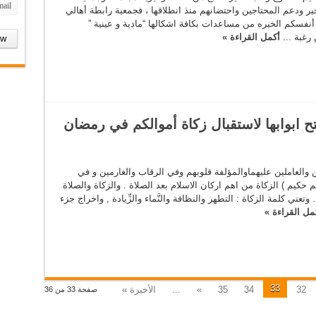
لخير ودعم المحتاجين واحتضانهم منذ انطلاقها ، فجمعية رابطة أهالي
 أنفسكم الخيره من مساعدات بكافة اشكالها “مادية و عينية ”
رغبة ...
أكمل القراءة »
ح ابوابها لاستقبال زكاة أموالكم في رمضان
ن والعاملين عليهماوالمؤلفة قلوبهم وفي الرقاب والغارمين و في
 حكيم ) الزكاة من اهم اركان الاسلام بعد الصلاة . والزكاة والصلاة
تعني كلمة الزكاة : التطهر والنظافة والنَّماء والزِّيادة , واخراج جزء
مل القراءة »
33
32
34
35
»
...
الأخيرة »
صفحة 33 من 36