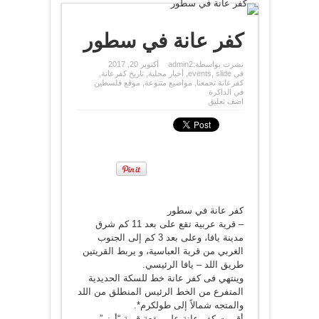
كفر عانة في سطور
نشرت بواسطة:
admin2
أكتوبر 20, 2017
في
slide
,
events
,
أخبار محلية
,
تاريخ كفرعانة
,
كفرعانة تجمعنا
,
مواضيع متنوعة
,
موقع فلسطين
في الذاكرة
اضف تعليق
كفر عانة في سطور
– قرية عربية تقع على بعد 11 كم شرق
مدينة يافا، وعلى بعد 3 كم إلى الجنوب
الغربي من قرية العباسية، و يربط القريتين
طريق اللد – يافا الرئيسي.
وينتهي فى كفر عانة خط للسكة الحديدية
المتفرع من الخط الرئيس المنطلق من اللد
والمتجه شمالاً إلى طولكرم*.
أقيمت كفر عانة على بقعة قرية “أونو”