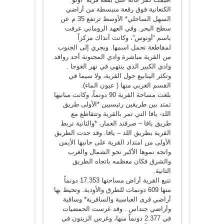
الكنعانية فوق رقعة منبسطة من أراضي
السهل الساحلي* الأوسط ترتفع 35 م عن
سطح البحر. وفي العهد الروماني عرفت
باسم “أونوس”، وكانت آنذاك مركزاً
لمقاطعة تحمل اسمها. ويجري إلى الجنوب
من القرية مباشرة وادي المجنونة أحد روافد
وادي الكبير الذي ينتهي في نهر العوجا .
وتكثر الينابيع حول القرية، ولا سيما في
القسم الغربي منها ( عيون الماء).
بلغت مساحة القرية 90 دونماً، وكانت مبانيها
تمتد بين طريقين رئيسيين *الأولى طريق
اللد- يافا التي تمر بالقرية وتتقاطع مع
طريق يافا – صرفند العمار، *والثانية تربط
القرية بطريق اللد – يافا. وقد حدت الطريق
الأولى من امتداد القرية على جانبها الأيمن
واتجه نموها الأكبر نحو الشمال والغرب
والشرق فكان معظمه باتجاه الطريق
الثانية.
تتبع القرية أراض مساحتها 17.353 دونماً
منها 609 دونمات للطرق والأودية. وتحيط بها
أراضي قرى العباسية والسافرية* وساقية
وأراضي جنداس . وقد غرست الحمضيات
في 2.377 دونماً منها، وغرس الزيتون في