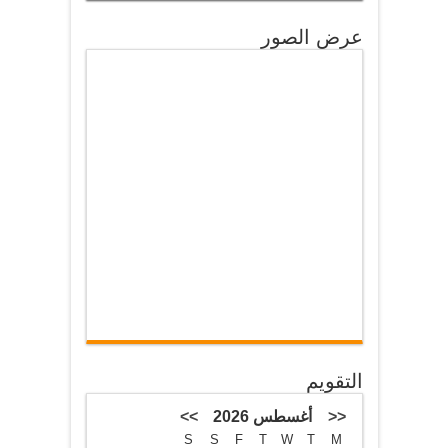
عرض الصور
التقويم
<<
أغسطس 2026
>>
S
S
F
T
W
T
M