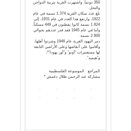
350 دونماً. واشتهرت القرية بتربية الدواجن
والنحل.
بلغ عدد سكان القرية 1.374 نسمة في عام
1922، وارتفع هذا العدد في عام 1931، إلى
1.824 نسمة كانوا يقطنون في 449 مسكناً.
وأما في عام 1945 فقد قدر عددهم بحوالي
2.800 نسمة.
دمر اليهود القرية عام 1948 وشردوا أهلها،
وأقاموا على أنقاضها وعلى الأراضي التابعة
لها مستعمرات “أونو” و”أور يهودا”*،
و”هيميد”.
المراجع : الموسوعة الفلسطينية
مشاركة عبد الرحمن طلال دغمش *