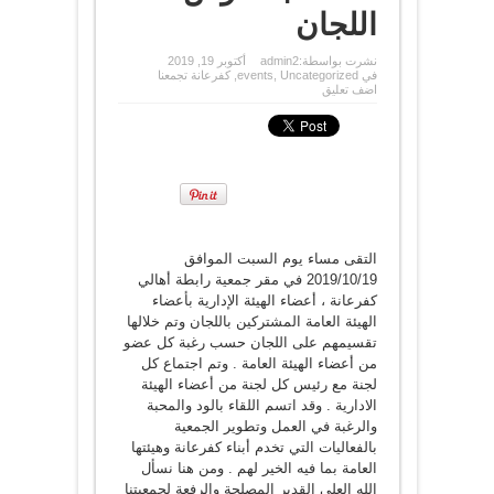
اللجان
نشرت بواسطة:
admin2
أكتوبر 19, 2019
في
Uncategorized
,
events
,
كفرعانة تجمعنا
اضف تعليق
التقى مساء يوم السبت الموافق
2019/10/19 في مقر جمعية رابطة أهالي
كفرعانة ، أعضاء الهيئة الإدارية بأعضاء
الهيئة العامة المشتركين باللجان وتم خلالها
تقسيمهم على اللجان حسب رغبة كل عضو
من أعضاء الهيئة العامة . وتم اجتماع كل
لجنة مع رئيس كل لجنة من أعضاء الهيئة
الادارية . وقد اتسم اللقاء بالود والمحبة
والرغبة في العمل وتطوير الجمعية
بالفعاليات التي تخدم أبناء كفرعانة وهيئتها
العامة بما فيه الخير لهم . ومن هنا نسأل
الله العلي القدير المصلحة والرفعة لجمعيتنا