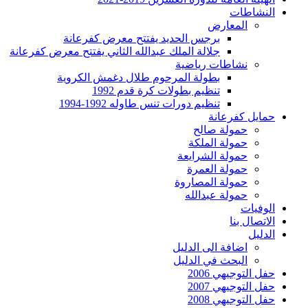
النشاطات
المعارض
برجس الحديد يفتتح معرض كفرعانة
جلالة الملك عبدالله الثاني يفتتح معرض كفرعانة
نشاطات رياضية
بطولة المرحوم طلال دغمش الكروية
تنظيم بطولات كرة قدم 1992
تنظيم دورات تنس طاوله 1992-1994
حمايل كفرعانة
حمولة صالح
حمولة الملكة
حمولة الشرايعة
حمولة العمرة
حمولة المصاروة
حمولة عبدالله
الوفيات
الاتصال بنا
الدليل
اضافة الى الدليل
البحث في الدليل
حفل التوجيهي 2006
حفل التوجيهي 2007
حفل التوجيهي 2008