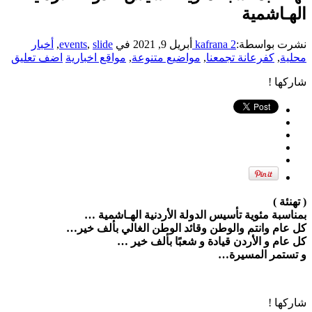
الهـاشمية
نشرت بواسطة:
kafrana 2
أبريل 9, 2021
في
slide
,
events
,
أخبار
محلية
,
كفرعانة تجمعنا
,
مواضيع متنوعة
,
مواقع اخبارية
اضف تعليق
شاركها !
( تهنئة )
بمناسبة مئوية تأسيس الدولة الأردنية الهـاشمية …
كل عام وانتم والوطن وقائد الوطن الغالي بألف خير…
كل عام و الأردن قيادة و شعبًا بألف خير …
و تستمر المسيرة…
شاركها !