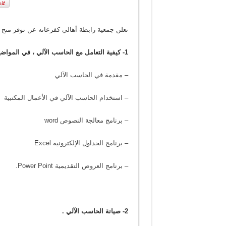
مسابقة القران الكريم الرمضانية
اللجنة الثقافية – هاشتاجات كفرع
تعلن جمعية رابطة أهالي كفرعانه عن توفر منح لدو
مسابقة كفرعانة الخامسة للقرآن
1- كيفية التعامل مع الحاسب الآلي ، في المواضيع التالية :
–
مقدمة في الحاسب الآلي
–
استخدام الحاسب الآلي في الأعمال المكتبية
–
برنامج معالجة النصوص word
–
برنامج الجداول الإلكترونية Excel
–
برنامج العروض التقديمية Power Point
.
2- صيانة الحاسب الآلي .