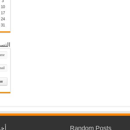
3
10
17
24
31
التس
Random Posts
أخب