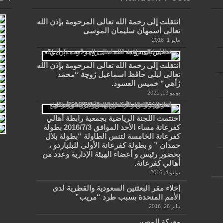
انتقلت إلى رحمة الله تعالى المرحومة بإذن الله
تعالى أسمهان سليمان الموسى
مايو 1, 2018
انتقلت إلى رحمة الله تعالى المرحومة بإذن الله
تعالى ليلى حاڤظ اسماعيل ژوچة “محمد
ژأهي” خميس العسود.
يونيو 13, 2021
اختتمت اللجنة الرياضية بجمعية رابطة أهالي
كفرعانة مساء الأحد الموافق 2016/7/3 بطولة
كفرعانة الخامسة لتنس الطاولة “بطولة بلال
حمدان ” و بطولة كفرعانة الأولى للبلياردو ،
بحضور رئيس و أعضاء الهيئة الإدارية وعدد من
أهالي كفرعانة.
يوليو 4, 2016
إخلاء مقر البعثتين السعودية والقطرية لدى
الأمم المتحدة بسبب طرد “مريب”
يناير 26, 2016
معركة المصير