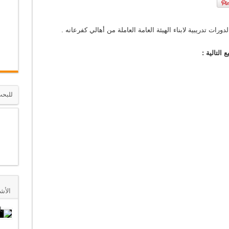
.
انة
رات تدريبية لابناء الهيئة العامة العاملة من أهالي كفرعانه .
 الكريم –
الأش