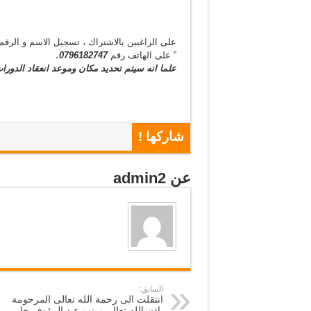
على الراغبين بالاشتراك ، تسجيل الاسم و الرقم
” على الهاتف رقم
0796182747.
علما انه سيتم تحديد مكان وموعد انعقاد الدورات 
شاركها !
عن admin2
السابق:
انتقلت الى رحمة الله تعالى المرحومة
بإذن الله تعالى زينب عبد الرؤوف جابر