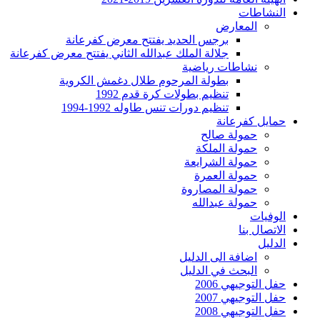
النشاطات
المعارض
برجس الحديد يفتتح معرض كفرعانة
جلالة الملك عبدالله الثاني يفتتح معرض كفرعانة
نشاطات رياضية
بطولة المرحوم طلال دغمش الكروية
تنظيم بطولات كرة قدم 1992
تنظيم دورات تنس طاوله 1992-1994
حمايل كفرعانة
حمولة صالح
حمولة الملكة
حمولة الشرايعة
حمولة العمرة
حمولة المصاروة
حمولة عبدالله
الوفيات
الاتصال بنا
الدليل
اضافة الى الدليل
البحث في الدليل
حفل التوجيهي 2006
حفل التوجيهي 2007
حفل التوجيهي 2008