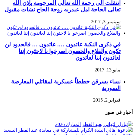
انتقلت الى رحمة الله تعالى المرحومة بإذن الله
تعالى الحاجة امل عبدربه زوجة الحاج نشات مقبول
سبتمبر 3, 2017
في ذكرى النكبة عائدون …. عائدون … فالحدود لن
تكون والقلاع والحصون اصرخوا يا لاجئون إننا
لعائدون إننا لعائدون
مايو 13, 2017
نساء يسرقن خططاً عسكرية لمقاتلي المعارضة
السورية
فبراير 2, 2015
أخبار في صور