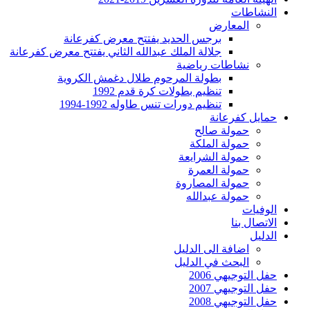
النشاطات
المعارض
برجس الحديد يفتتح معرض كفرعانة
جلالة الملك عبدالله الثاني يفتتح معرض كفرعانة
نشاطات رياضية
بطولة المرحوم طلال دغمش الكروية
تنظيم بطولات كرة قدم 1992
تنظيم دورات تنس طاوله 1992-1994
حمايل كفرعانة
حمولة صالح
حمولة الملكة
حمولة الشرايعة
حمولة العمرة
حمولة المصاروة
حمولة عبدالله
الوفيات
الاتصال بنا
الدليل
اضافة الى الدليل
البحث في الدليل
حفل التوجيهي 2006
حفل التوجيهي 2007
حفل التوجيهي 2008