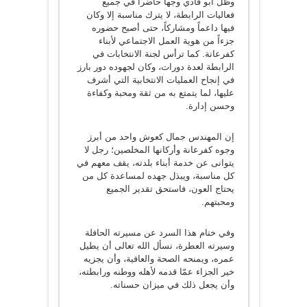
وظل أبو فادي وجهاً حاضراً في جميع
فعاليات الرابطة، لا يترك مناسبة إلا وكان
فيها داعماً ومشاركاً، حتى أصبح حضوره
جزءاً من هوية العمل الاجتماعي لأبناء
كفرعانة. كما ترأس لجنة الانتخابات في
الرابطة لعدة دورات، وكان لجهوده دور بارز
في إنجاح العمليات الانتخابية التي أشرف
عليها، لما يتمتع به من ثقة ومحبة وكفاءة
وحسن إدارة.
إن المهندس جمال كعوش واحد من أبرز
وجوه كفرعانة وأركانها المخلصين؛ رجل لا
يتوانى عن خدمة أبناء بلدته، يقف معهم في
كل مناسبة، ويبذل جهده لمساعدة كل من
يحتاج العون، فاستحق تقدير الجميع
ومحبتهم.
وفي ختام هذا السرد عن مسيرته الحافلة
وسيرته العطرة، نسأل الله تعالى أن يطيل
عمره، ويمنحه الصحة والعافية، وأن يجزيه
خير الجزاء عمّا قدمه لأهله ووطنه ورابطته،
وأن يجعل ذلك في ميزان حسناته.