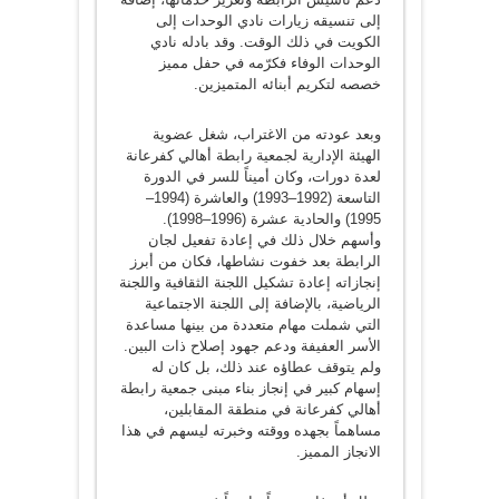
إلى تنسيقه زيارات نادي الوحدات إلى
الكويت في ذلك الوقت. وقد بادله نادي
الوحدات الوفاء فكرّمه في حفل مميز
خصصه لتكريم أبنائه المتميزين.
وبعد عودته من الاغتراب، شغل عضوية
الهيئة الإدارية لجمعية رابطة أهالي كفرعانة
لعدة دورات، وكان أميناً للسر في الدورة
التاسعة (1992–1993) والعاشرة (1994–
1995) والحادية عشرة (1996–1998).
وأسهم خلال ذلك في إعادة تفعيل لجان
الرابطة بعد خفوت نشاطها، فكان من أبرز
إنجازاته إعادة تشكيل اللجنة الثقافية واللجنة
الرياضية، بالإضافة إلى اللجنة الاجتماعية
التي شملت مهام متعددة من بينها مساعدة
الأسر العفيفة ودعم جهود إصلاح ذات البين.
ولم يتوقف عطاؤه عند ذلك، بل كان له
إسهام كبير في إنجاز بناء مبنى جمعية رابطة
أهالي كفرعانة في منطقة المقابلين،
مساهماً بجهده ووقته وخبرته ليسهم في هذا
الانجاز المميز.