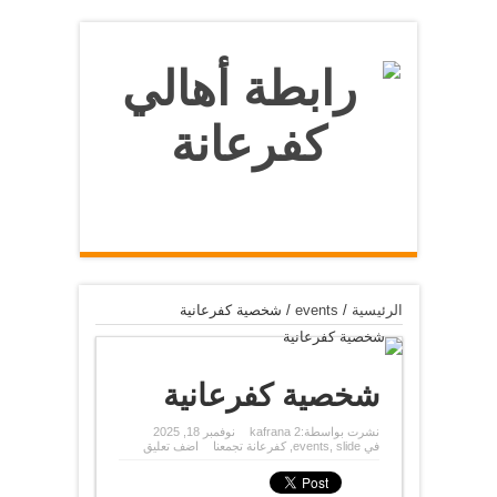
الرئيسية
/
events
/
شخصية كفرعانية
شخصية كفرعانية
نشرت بواسطة:
kafrana 2
نوفمبر 18, 2025
في
slide
,
events
,
كفرعانة تجمعنا
اضف تعليق