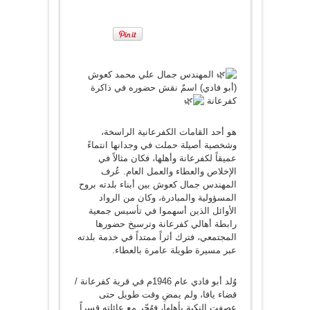
المهندس جمال علي محمد كعوش
(أبو فادي) اسمٌ نقش حضوره في ذاكرة
كفرعانة
هو أحد القامات الكفرعانية الراسخة،
وشخصية أصيلة حملت في وجدانها انتماءً
عميقاً لكفرعانة وأهلها، فكان مثالاً في
الإخلاص والعطاء والعمل العام. عُرف
المهندس جمال كعوش بين أبناء بلدته بروح
المسؤولية والمبادرة، وكان من الرواد
الأوائل الذين أسهموا في تأسيس جمعية
رابطة أهالي كفرعانة وترسيخ حضورها
المجتمعي، فترك أثراً ممتداً في خدمة بلدته
عبر مسيرة طويلة عامرة بالعطاء.
وُلد أبو فادي عام 1946م في قرية كفرعانة /
قضاء يافا، ولم يمضِ وقت طويل حتى
عصفت النكبة بأهلها، فهُجّر مع عائلته قسراً