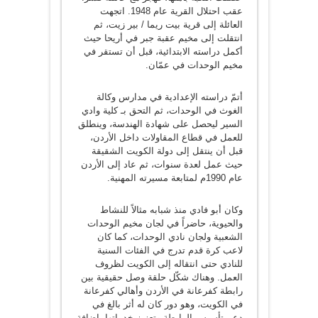
عقب احتلال القرية عام 1948. اتجهت
العائلة إلى قرية بيت ريما / بير زيت، ثم
انتقلت إلى مخيم عقبة جبر في أريحا حيث
أكمل دراسته الابتدائية، قبل أن تستقر في
مخيم الوحدات في عمّان.
أتمّ دراسته الإعدادية في مدارس وكالة
الغوث في الوحدات، ثم التحق بـ كلية وادي
السير ليحصل على شهادة الهندسة، وينطلق
للعمل في قطاع المقاولات داخل الأردن،
قبل أن ينتقل إلى دولة الكويت الشقيقة
حيث عمل لعدة سنوات، ثم عاد إلى الأردن
عام 1990م لمتابعة مسيرته المهنية.
وكان أبو فادي منذ شبابه مثالاً للنشاط
والحيوية، حاضراً في لجان مخيم الوحدات
الشعبية ولجان نادي الوحدات، كما كان
لاعب كرة قدم تدرج في الفئات السنية
للنادي حتى انتقاله إلى الكويت لظروف
العمل. وهناك شكّل حلقة وصل حقيقية بين
رابطة كفرعانة في الأردن وأهالي كفرعانة
في الكويت، وهو دور كان له أثر بالغ في
دعم تأسيس الرابطة وتعزيز خدماتها، إضافة