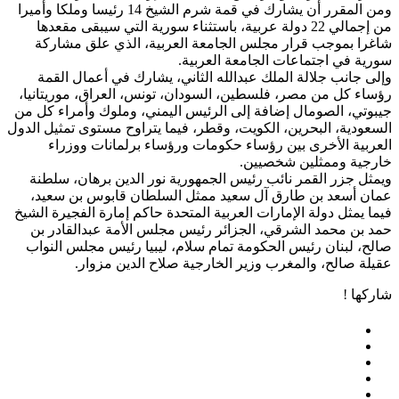
ومن المقرر أن يشارك في قمة شرم الشيخ 14 رئيسا وملكا وأميرا
من إجمالي 22 دولة عربية، باستثناء سورية التي سيبقى مقعدها
شاغرا بموجب قرار مجلس الجامعة العربية، الذي علق مشاركة
سورية في اجتماعات الجامعة العربية.
وإلى جانب جلالة الملك عبدالله الثاني، يشارك في أعمال القمة
رؤساء كل من مصر، فلسطين، السودان، تونس، العراق، موريتانيا،
جيبوتي، الصومال إضافة إلى الرئيس اليمني، وملوك وأمراء كل من
السعودية، البحرين، الكويت، وقطر، فيما يتراوح مستوى تمثيل الدول
العربية الأخرى بين رؤساء حكومات ورؤساء برلمانات ووزراء
خارجية وممثلين شخصيين.
ويمثل جزر القمر نائب رئيس الجمهورية نور الدين برهان، سلطنة
عمان أسعد بن طارق آل سعيد ممثل السلطان قابوس بن سعيد،
فيما يمثل دولة الإمارات العربية المتحدة حاكم إمارة الفجيرة الشيخ
حمد بن محمد الشرقي، الجزائر رئيس مجلس الأمة عبدالقادر بن
صالح، لبنان رئيس الحكومة تمام سلام، ليبيا رئيس مجلس النواب
عقيلة صالح، والمغرب وزير الخارجية صلاح الدين مزوار.
شاركها !