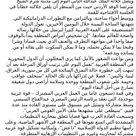
ويصل جلالة الملك عبدالله الثاني اليوم إلى مدينة شرم الشيخ
مترئسا الوفد الأردني حيث من المنتظر أن يلقي جلالته خطابا في
الجلسة الافتتاحية للقمة.
ووسط أجواء ساخنة، وبالتزامن مع التطورات الدراماتيكية التي
شهدتها الساحة اليمينة خلال اليومين الأخيرين، تعول الدولة
المستضيفة على القمة العربية كثيرا لترسل من خلالها رسالة
واضحة للعالم مفادها، “إن تشخيص أمراض المنطقة يبدأ بالوقوف
صفا واحدا فى مواجهة التطرف والعنف الذي يعيث فسادا وشرا
وقبحا بما لا يمكن تحمله، وما لا يمكن السكوت على بقائه أو من
يسانده ويدعمه”.
ومن بواعث الشعور بالأمل كما يرى المحللون، أن الدول المحورية
فى المنطقة العربية “تعمل اليوم على ترتيب أوراق المرحلة بعد أن
تنبهت إلى خطورة حالة التمزق السائدة في كل من سورية، العراق،
ليبيا، واليمن”، فضلا عن إدراكها بأن تلك الحالة “ستخلف عواقب
وخيمة على شعوب المنطقة ووحدة وسلامة أراضي دول شقيقة
تصارع من أجل البقاء اليوم”.
وفي قمة (سبعون عاما من العمل العربي المشترك – قوة عربية
موحدة)، التي تعقد برئاسة الرئيس المصري عبدالفتاح السيسي
وسط مشاركة وتمثيل غير مسبوق على مستوى القادة منذ عدة
قمم، “سيطغى على مشهدها ملف الأمن القومي العربي”.
وسيبحث القادة العرب فيها قضايا تتعلق بمحاربة التنظيمات
المتشددة التي اتسع نفوذها في المنطقة في الأشهر الماضية، وعلى
رأسها تنظيم الدولة الإسلامية “داعش”، وإمكانية تشكيل قوة عربية
مشتركة لمحاربته وغيره من التنظيمات الإرهابية المتطرفة.