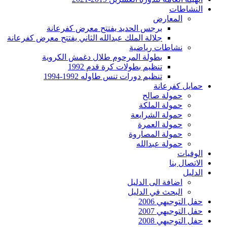
النشاطات
المعارض
برجس الحديد يفتتح معرض كفرعانة
جلالة الملك عبدالله الثاني يفتتح معرض كفرعانة
نشاطات رياضية
بطولة المرحوم طلال دغمش الكروية
تنظيم بطولات كرة قدم 1992
تنظيم دورات تنس طاوله 1992-1994
حمايل كفرعانة
حمولة صالح
حمولة الملكة
حمولة الشرايعة
حمولة العمرة
حمولة المصاروة
حمولة عبدالله
الوفيات
الاتصال بنا
الدليل
اضافة الى الدليل
البحث في الدليل
حفل التوجيهي 2006
حفل التوجيهي 2007
حفل التوجيهي 2008