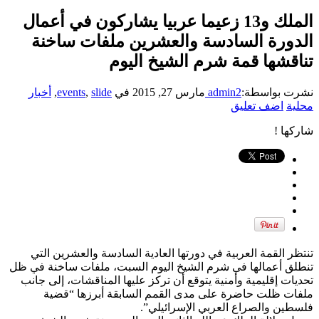
الملك و13 زعيما عربيا يشاركون في أعمال
الدورة السادسة والعشرين ملفات ساخنة
تناقشها قمة شرم الشيخ اليوم
نشرت بواسطة:
admin2
مارس 27, 2015
في
slide
,
events
,
أخبار
محلية
اضف تعليق
شاركها !
تنتظر القمة العربية في دورتها العادية السادسة والعشرين التي
تنطلق أعمالها في شرم الشيخ اليوم السبت، ملفات ساخنة في ظل
تحديات إقليمية وأمنية يتوقع أن تركز عليها المناقشات، إلى جانب
ملفات ظلت حاضرة على مدى القمم السابقة أبرزها “قضية
فلسطين والصراع العربي الإسرائيلي”.